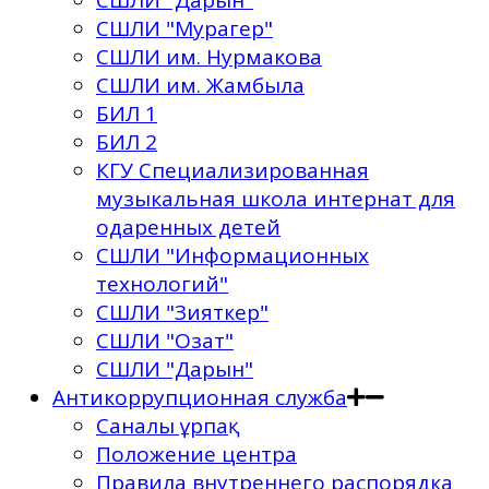
СШЛИ "Дарын"
СШЛИ "Мурагер"
СШЛИ им. Нурмакова
СШЛИ им. Жамбыла
БИЛ 1
БИЛ 2
КГУ Специализированная
музыкальная школа интернат для
одаренных детей
СШЛИ "Информационных
технологий"
СШЛИ "Зияткер"
СШЛИ "Озат"
СШЛИ "Дарын"
Антикоррупционная служба
Саналы ұрпақ
Положение центра
Правила внутреннего распорядка