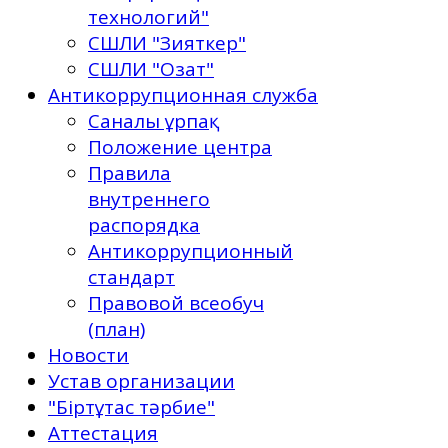
технологий"
СШЛИ "Зияткер"
СШЛИ "Озат"
Антикоррупционная служба
Саналы ұрпақ
Положение центра
Правила
внутреннего
распорядка
Антикоррупционный
стандарт
Правовой всеобуч
(план)
Новости
Устав организации
"Біртұтас тәрбие"
Аттестация