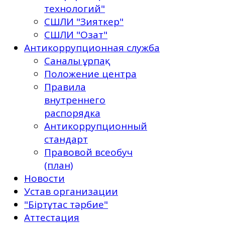
технологий"
СШЛИ "Зияткер"
СШЛИ "Озат"
Антикоррупционная служба
Саналы ұрпақ
Положение центра
Правила
внутреннего
распорядка
Антикоррупционный
стандарт
Правовой всеобуч
(план)
Новости
Устав организации
"Біртұтас тәрбие"
Аттестация