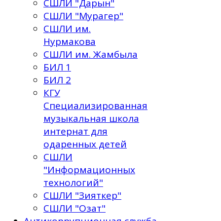
СШЛИ "Дарын"
СШЛИ "Мурагер"
СШЛИ им.
Нурмакова
СШЛИ им. Жамбыла
БИЛ 1
БИЛ 2
КГУ
Специализированная
музыкальная школа
интернат для
одаренных детей
СШЛИ
"Информационных
технологий"
СШЛИ "Зияткер"
СШЛИ "Озат"
Антикоррупционная служба