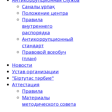
Саналы ұрпақ
Положение центра
Правила
внутреннего
распорядка
Антикоррупционный
стандарт
Правовой всеобуч
(план)
Новости
Устав организации
"Біртұтас тәрбие"
Аттестация
Правила
Материалы
методического совета