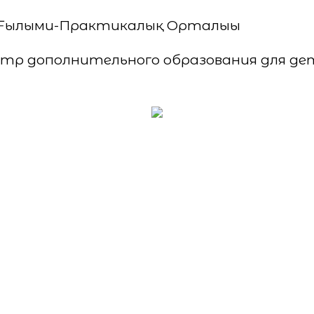
қ Ғылыми-Практикалық Орталығы
тр дополнительного образования для де