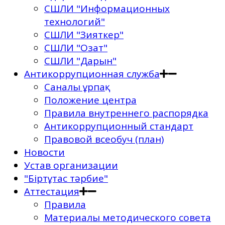
СШЛИ "Информационных
технологий"
СШЛИ "Зияткер"
СШЛИ "Озат"
СШЛИ "Дарын"
Антикоррупционная служба
Саналы ұрпақ
Положение центра
Правила внутреннего распорядка
Антикоррупционный стандарт
Правовой всеобуч (план)
Новости
Устав организации
"Біртұтас тәрбие"
Аттестация
Правила
Материалы методического совета