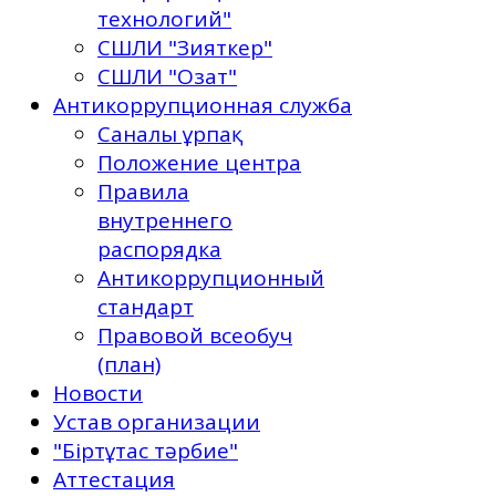
технологий"
СШЛИ "Зияткер"
СШЛИ "Озат"
Антикоррупционная служба
Саналы ұрпақ
Положение центра
Правила
внутреннего
распорядка
Антикоррупционный
стандарт
Правовой всеобуч
(план)
Новости
Устав организации
"Біртұтас тәрбие"
Аттестация