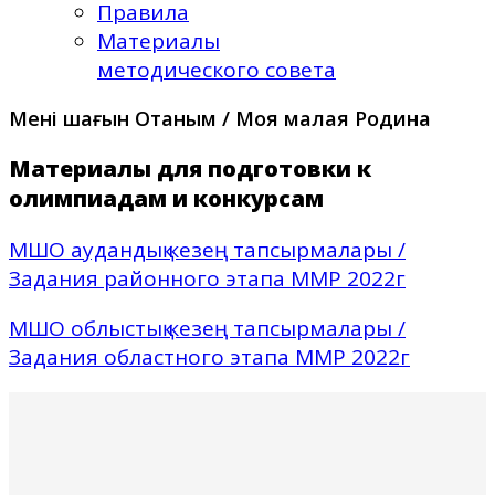
Правила
Материалы
методического совета
Менің шағын Отаным / Моя малая Родина
Материалы для подготовки к
олимпиадам и конкурсам
МШО аудандық кезең тапсырмалары /
Задания районного этапа ММР 2022г
МШО облыстық кезең тапсырмалары /
Задания областного этапа ММР 2022г