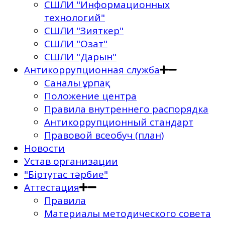
СШЛИ "Информационных
технологий"
СШЛИ "Зияткер"
СШЛИ "Озат"
СШЛИ "Дарын"
Антикоррупционная служба
Саналы ұрпақ
Положение центра
Правила внутреннего распорядка
Антикоррупционный стандарт
Правовой всеобуч (план)
Новости
Устав организации
"Біртұтас тәрбие"
Аттестация
Правила
Материалы методического совета