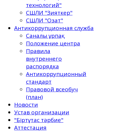
технологий"
СШЛИ "Зияткер"
СШЛИ "Озат"
Антикоррупционная служба
Саналы ұрпақ
Положение центра
Правила
внутреннего
распорядка
Антикоррупционный
стандарт
Правовой всеобуч
(план)
Новости
Устав организации
"Біртұтас тәрбие"
Аттестация